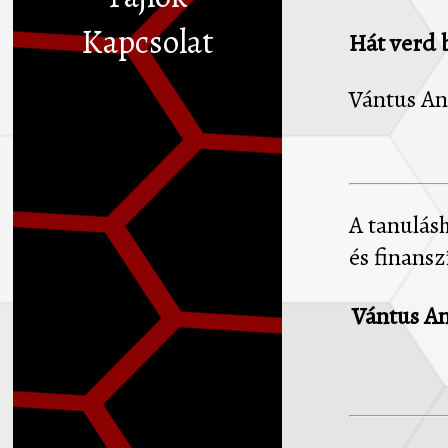
Kapcsolat
Hát verd b
Vántus An
A tanulásh
és finansz
Vántus A