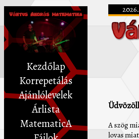
2026.
Kezdőlap
Korrepetálás
Ajánlólevelek
Üdvözöl
Árlista
MatematicA
A szög mia
lovas miat
Fájlok