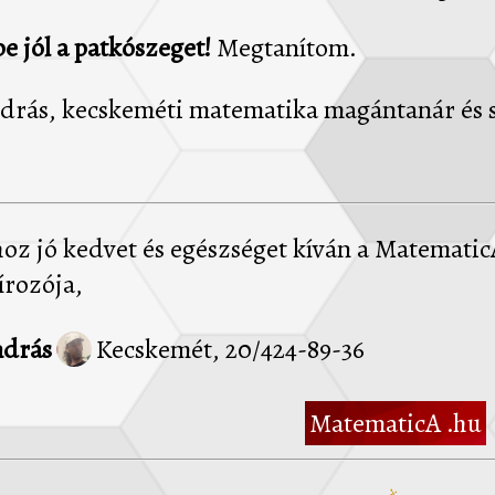
e jól a patkószeget!
Megtanítom.
drás, kecskeméti matematika magántanár és s
oz jó kedvet és egészséget kíván a MatematicA 
írozója,
ndrás
Kecskemét, 20/424-89-36
MatematicA .hu