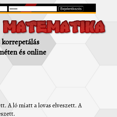
korrepetálás
méten és online
t. A ló miatt a lovas elveszett. A
eszett.