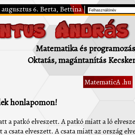
 augusztus 6. Berta, Bettina |
Matematika és programozás 
Oktatás, magántanítás Kecske
MatematicA .hu
lek honlapomon!
tt a patkó elveszett. A patkó miatt a ló elveszet
t a csata elveszett. A csata miatt az ország elv